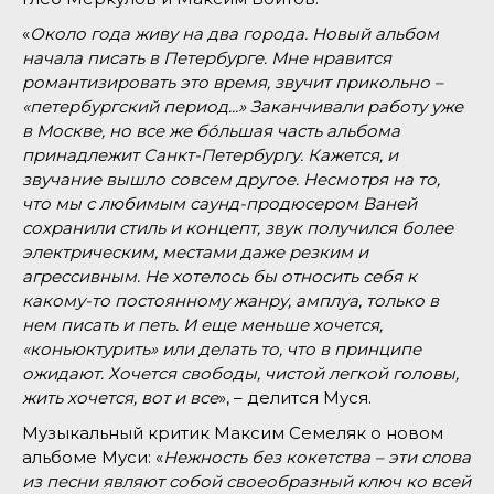
«
Около года живу на два города. Новый альбом
начала писать в Петербурге. Мне нравится
романтизировать это время, звучит прикольно –
«петербургский период...» Заканчивали работу уже
в Москве, но все же бо́льшая часть альбома
принадлежит Санкт-Петербургу. Кажется, и
звучание вышло совсем другое. Несмотря на то,
что мы с любимым саунд-продюсером Ваней
сохранили стиль и концепт, звук получился более
электрическим, местами даже резким и
агрессивным. Не хотелось бы относить себя к
какому-то постоянному жанру, амплуа, только в
нем писать и петь. И еще меньше хочется,
«коньюктурить» или делать то, что в принципе
ожидают. Хочется свободы, чистой легкой головы,
жить хочется, вот и все
», – делится Муся.
Музыкальный критик Максим Семеляк о новом
альбоме Муси: «
Нежность без кокетства – эти слова
из песни являют собой своеобразный ключ ко всей