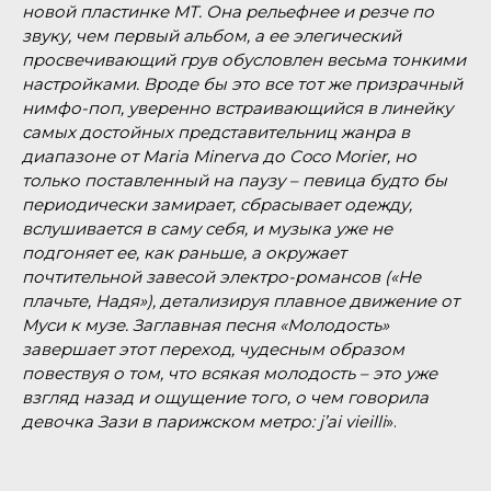
новой пластинке МТ. Она рельефнее и резче по
звуку, чем первый альбом, а ее элегический
просвечивающий грув обусловлен весьма тонкими
настройками. Вроде бы это все тот же призрачный
нимфо-поп, уверенно встраивающийся в линейку
самых достойных представительниц жанра в
диапазоне от
Maria
Minerva
до
Coco
Morier
, но
только поставленный на паузу – певица будто бы
периодически замирает, сбрасывает одежду,
вслушивается в саму себя, и музыка уже не
подгоняет ее, как раньше, а окружает
почтительной завесой электро-романсов («Не
плачьте, Надя»), детализируя плавное движение от
Муси к музе. Заглавная песня «Молодость»
завершает этот переход, чудесным образом
повествуя о том, что всякая молодость – это уже
взгляд назад и ощущение того, о чем говорила
девочка Зази в парижском метро:
j
’
ai
vieilli
».