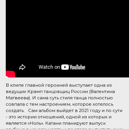
В клипе главной героиней выступает одна из
ведущих Крамп танцовщиц России (Валентина
Матвеева). И сама суть стиля танца полностью
совпала с тем настроением, которое хотелось
создать. Сам альбом выйдет в 2021 году и по сути
- это истории отношений, одной из которых и
является «Ноль». Катани планируют выпуск